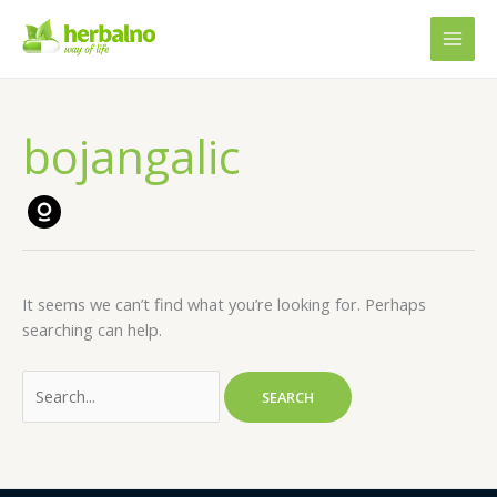
Skip
to
content
bojangalic
Search
for:
It seems we can’t find what you’re looking for. Perhaps
searching can help.