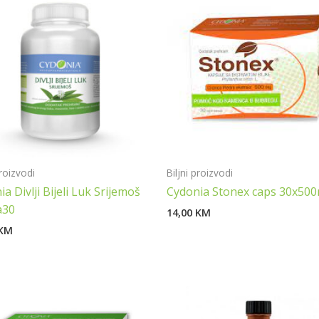
proizvodi
Biljni proizvodi
a Divlji Bijeli Luk Srijemoš
Cydonia Stonex caps 30x50
a30
14,00
KM
KM