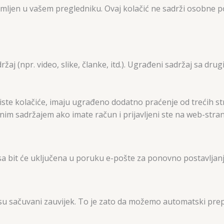
spremljen u vašem pregledniku. Ovaj kolačić ne sadrži osobne 
aj (npr. video, slike, članke, itd.). Ugrađeni sadržaj sa drug
ste kolačiće, imaju ugrađeno dodatno praćenje od trećih str
nim sadržajem ako imate račun i prijavljeni ste na web-strani
sa bit će uključena u poruku e-pošte za ponovno postavljanj
su sačuvani zauvijek. To je zato da možemo automatski prep