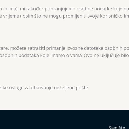
(ako ih ima), mi također pohranjujemo osobne podatke koje na
koje vrijeme ( osim što ne mogu promijeniti svoje korisničko i
entare, možete zatražiti primanje izvozne datoteke osobnih 
h osobnih podataka koje imamo o vama. Ovo ne uključuje bil
ske usluge za otkrivanje neželjene pošte.
Sjedište