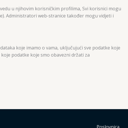
vedu u njihovim korisničkim profilima, Svi korisnici mogu
me). Administratori web-stranice također mogu vidjeti i
podataka koje imamo o vama, uključujući sve podatke koje
o koje podatke koje smo obavezni držati za
Poslovnica