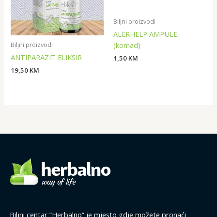
Biljni proizvodi
ALERHELP AMPULE
(komad)
Biljni proizvodi
ANTIPARAZIT ELIKSIR
1,50
KM
19,50
KM
Biljni centar ”Herbalno” je mjesto gdje možete pronaći