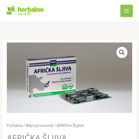
Skip
to
content
Početna
/
Biljni proizvodi
/ AFRIČKA ŠLJIVA
AFRIČKA ŠLJIVA