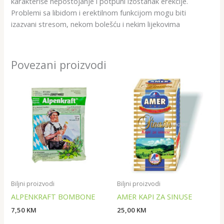
karakteriše nepostojanje i potpuni izostanak erekcije.
Problemi sа libidom i erektilnom funkcijom mogu biti
izаzvаni stresom, nekom bolešću i nekim lijekovima
Povezani proizvodi
Biljni proizvodi
Biljni proizvodi
ALPENKRAFT BOMBONE
AMER KAPI ZA SINUSE
7,50
KM
25,00
KM