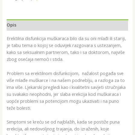
Opis
Erektilna disfunkcija muškaraca bilo da su oni mlađi ili stariji,
je tabu tema o kojoj se oduvijek razgovara s ustezanjem,
kako sa seksualnim partnerom, tako i sa doktorom, najviše
zbog osećaja nemoći i stida.
Problem sa erektilnom disfunkcijom, nažalost pogađa sve
više mlađe muškarce i na našem podneblju, a razloga za to
ima više. Ljekarski pregledi kao i kvalitetni savjeti stručnjaka
su svakako neophodni, jer slaba erekcija kod muškaraca i
uopće problemi sa potencijom mogu ukazivati i na puno
teže bolesti.
Simptomi se kreću se od najblažih, kada se postiže puna
erekcija, ali nedovoljnog trajanja, do izraženih, koje