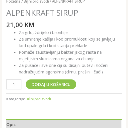
Početna
/
Biljni proizvodi
/ ALPENKRAFT SIRUP
ALPENKRAFT SIRUP
21,00
KM
Za grlo, ždrijelo i bronhije
Za umirenje kašlja i kod promuklosti koji se javljaju
kod upale grla i kod stanja prehlade
Pomaže zaustavljanju bakterijskog rasta na
osjetljivim sluznicama organa za disanje
Za pušače i sve one čiji su disajni putevi izloženi
nadražujućim agensima (dimu, prašini i čađi)
DODAJ U KOŠARICU
Kategorija:
Biljni proizvodi
Opis