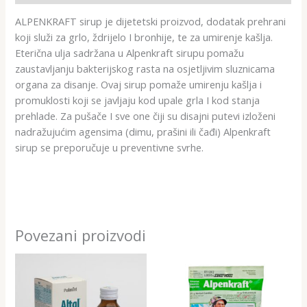
ALPENKRAFT sirup je dijetetski proizvod, dodatak prehrani
koji služi za grlo, ždrijelo I bronhije, te za umirenje kašlja.
Eterična ulja sadržana u Alpenkraft sirupu pomažu
zaustavljanju bakterijskog rasta na osjetljivim sluznicama
organa za disanje. Ovaj sirup pomaže umirenju kašlja i
promuklosti koji se javljaju kod upale grla I kod stanja
prehlade. Za pušače I sve one čiji su disajni putevi izloženi
nadražujućim agensima (dimu, prašini ili čađi) Alpenkraft
sirup se preporučuje u preventivne svrhe.
Povezani proizvodi