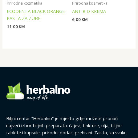
Prirodna kozmetika
Prirodna kozmetika
ECODENTA BLACK ORANGE
ANTIRID KREMA
PASTA ZA ZUBE
6,00
KM
11,00
KM
Biljni centar ”Herbalno” je mjesto gdje možete pronaći
najveći izbor biljnih preparata: čajevi, tinkture, ulja, biljne
tablete i kapsule, prirodni dodaci prehrani. Zaista, za svaku