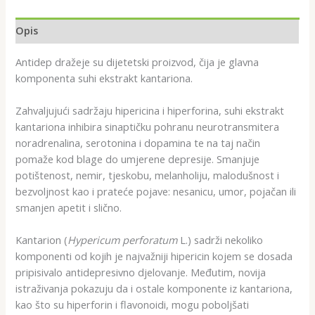
Opis
Antidep dražeje su dijetetski proizvod, čija je glavna
komponenta suhi ekstrakt kantariona.
Zahvaljujući sadržaju hipericina i hiperforina, suhi ekstrakt
kantariona inhibira sinaptičku pohranu neurotransmitera
noradrenalina, serotonina i dopamina te na taj način
pomaže kod blage do umjerene depresije. Smanjuje
potištenost, nemir, tjeskobu, melanholiju, malodušnost i
bezvoljnost kao i prateće pojave: nesanicu, umor, pojačan ili
smanjen apetit i slično.
Kantarion (
Hypericum perforatum
L.) sadrži nekoliko
komponenti od kojih je najvažniji hipericin kojem se dosada
pripisivalo antidepresivno djelovanje. Međutim, novija
istraživanja pokazuju da i ostale komponente iz kantariona,
kao što su hiperforin i flavonoidi, mogu poboljšati