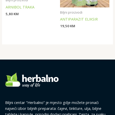
Biljni proizvodi
ARNIBOL TRAKA
Biljni proizvodi
5,80
KM
ANTIPARAZIT ELIKSIR
19,50
KM
Biljni centar ”Herbalno” je mjesto gdje možete pronaći
najveći izbor biljnih preparata: čajevi, tinkture, ulja, biljne
tablete i kapsule, prirodni dodaci prehrani. Zaista, za svaku