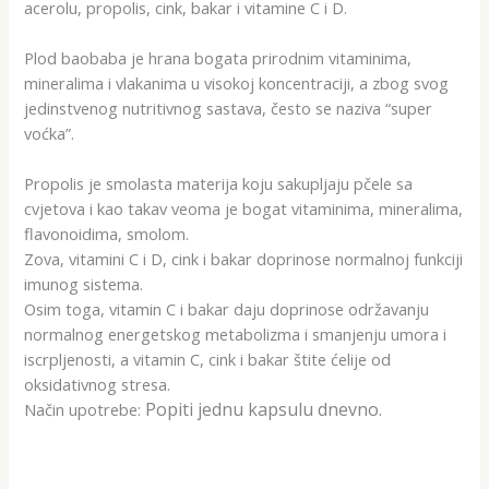
acerolu, propolis, cink, bakar i vitamine C i D.
Plod baobaba je hrana bogata prirodnim vitaminima,
mineralima i vlakanima u visokoj koncentraciji, a zbog svog
jedinstvenog nutritivnog sastava, često se naziva “super
voćka”.
Propolis je smolasta materija koju sakupljaju pčele sa
cvjetova i kao takav veoma je bogat vitaminima, mineralima,
flavonoidima, smolom.
Zova, vitamini C i D, cink i bakar doprinose normalnoj funkciji
imunog sistema.
Osim toga, vitamin C i bakar daju doprinose održavanju
normalnog energetskog metabolizma i smanjenju umora i
iscrpljenosti, a vitamin C, cink i bakar štite ćelije od
oksidativnog stresa.
Popiti jednu kapsulu dnevno.
Način upotrebe: