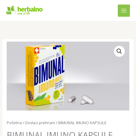
Skip
to
content
BIMUNAL
IMUNO
KAPSULE
količina
Početna
/
Dodaci prehrani
/ BIMUNAL IMUNO KAPSULE
BIMUNAL IMUNO KAPSULE