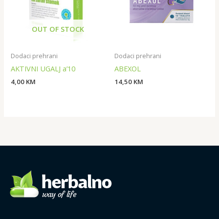
OUT OF STOCK
Dodaci prehrani
Dodaci prehrani
AKTIVNI UGALJ a’10
ABEXOL
4,00
KM
14,50
KM