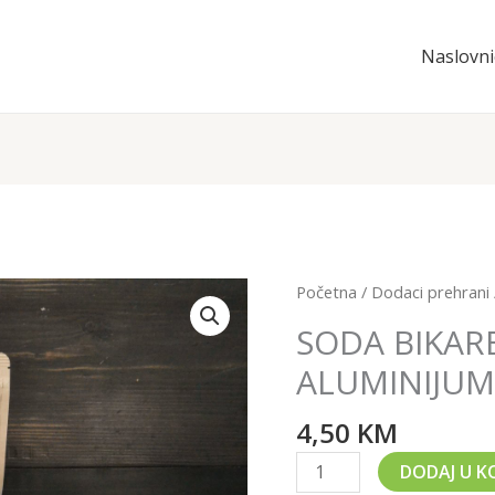
Naslovni
SODA
Početna
/
Dodaci prehrani
BIKARBONA
SODA BIKAR
BEZ
ALUMINIJU
ALUMINIJUMA
količina
4,50
KM
DODAJ U K