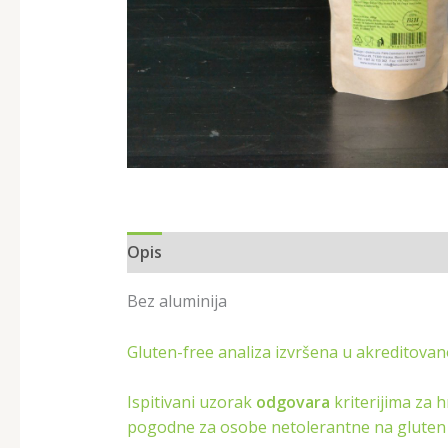
Opis
Bez aluminija
Gluten-free analiza izvršena u akreditovan
Ispitivani uzorak
odgovara
kriterijima za 
pogodne za osobe netolerantne na gluten (Sl