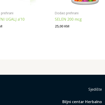
 prehrani
Dodaci prehrani
NI UGALJ a’10
SELEN 200 mcg
M
25,00
KM
Sjedište
Biljni centar Herbalno