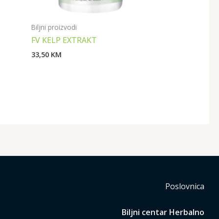
Biljni proizvodi
FV KELP EXTRAKT
33,50
KM
Poslovnica
Biljni centar Herbalno