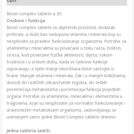
Biovit complex tablete a 30
Osobine i funkcija
Biovit complex tablete su dijetetski proizvod, dodatak
prehrani, a služe kao nadopuna vitamina i minerala koji su
neophodni za pravilno funkcionisanje organizma. Potrebe za
vitaminima i mineralima su povećane u toku rasta, bolesti,
stresa, kod povećane fizičke aktivnosti, dijeta, tokom
trudnoće i u zrelom dobu, kada se tjelesne funkcije
usporavaju, a tijelo manje iskorištava bitne sastojke iz
hrane. Manjak vitamina i minerala, čak i u manjim količinama,
dovodi do različitih zdravstvenih tegoba, do teških
poremećaja metabolizma i poremećaja funkcija pojedinih
organa. Potrebe za vitaminima, mineralima i elementima u
tragovima, koje su neophodne za normalno funkcionisanje i
uravnotežen metabolizam organizma, zadovoljavaju se
uzimanjem samo jedne Biovit Complex tablete dnevno.
Jedna tableta sadrži: