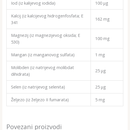
Iod (iz kalijevog iodida)
100 μg
Kalcij (iz kalcijevog hidrogenfosfata; E
162 mg
341
Magnezij (iz magnezijevog oksida; E
100 mg
530)
Mangan (iz manganovog sulfata)
1 mg
Molibden (iz natrijevog molibdat
25 μg
dihidrata)
Selen (iz natrijevog selenita)
25 μg
Željezo (iz željezo II fumarata)
5 mg
Povezani proizvodi