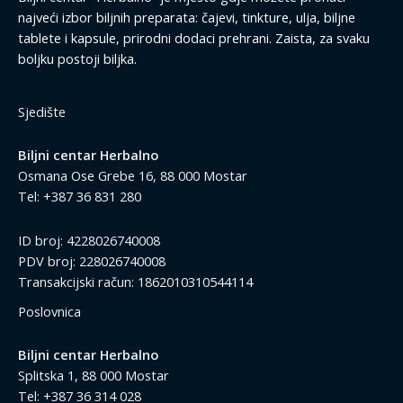
najveći izbor biljnih preparata: čajevi, tinkture, ulja, biljne
tablete i kapsule, prirodni dodaci prehrani. Zaista, za svaku
boljku postoji biljka.
Sjedište
Biljni centar Herbalno
Osmana Ose Grebe 16, 88 000 Mostar
Tel: +387 36 831 280
ID broj: 4228026740008
PDV broj: 228026740008
Transakcijski račun: 1862010310544114
Poslovnica
Biljni centar Herbalno
Splitska 1, 88 000 Mostar
Tel: +387 36 314 028