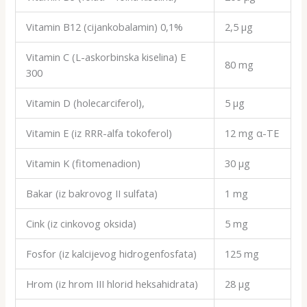
Vitamin B12 (cijankobalamin) 0,1%
2,5 μg
Vitamin C (L-askorbinska kiselina) E
80 mg
300
Vitamin D (holecarciferol),
5 μg
Vitamin E (iz RRR-alfa tokoferol)
12 mg α-TE
Vitamin K (fitomenadion)
30 μg
Bakar (iz bakrovog II sulfata)
1 mg
Cink (iz cinkovog oksida)
5 mg
Fosfor (iz kalcijevog hidrogenfosfata)
125 mg
Hrom (iz hrom III hlorid heksahidrata)
28 μg