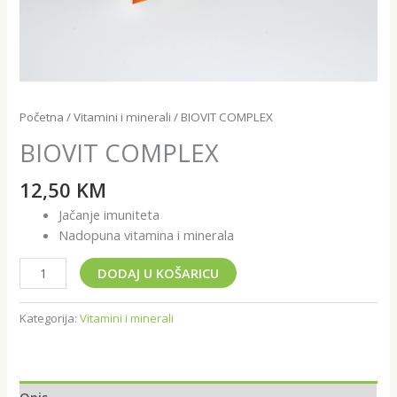
Početna
/
Vitamini i minerali
/ BIOVIT COMPLEX
BIOVIT COMPLEX
12,50
KM
Jačanje imuniteta
Nadopuna vitamina i minerala
DODAJ U KOŠARICU
Kategorija:
Vitamini i minerali
Opis