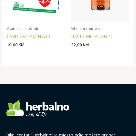
Vitamini i minerali
Vitamini i minerali
CARDIOVITAMIN A20
BIVITS MELATONIN
10,00
KM
22,00
KM
Biljni centar ”Herbalno” je mjesto gdje možete pronaći