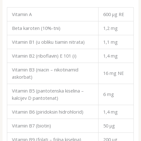
Vitamin A
600 μg RE
Beta karoten (10%-tni)
1,2 mg
Vitamin B1 (u obliku tiamin nitrata)
1,1 mg
Vitamin B2 (riboflavin) E 101 (i)
1,4 mg
Vitamin B3 (niacin – nikotinamid
16 mg NE
askorbat)
Vitamin B5 (pantotenska kiselina –
6 mg
kalcijev D pantotenat)
Vitamin B6 (piridoksin hidrohlorid)
1,4 mg
Vitamin B7 (biotin)
50 μg
Vitamin B9 (folati – folna kiselina)
200 μg