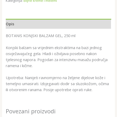
Kategorija:
Biljne kreme i melemi
Opis
BOTANIS KONJSKI BALZAM GEL, 250 ml
Konjski balzam sa vrijednim ekstraktima na bazi jednog
osvježavajućeg gela. Hladi i oživljava posebno nakon
tjelesnog napora. Pogodan za intenzivnu masažu područja
ramena i kičme.
Upotreba: Nanijeti ravnomjerno na željene dijelove kože i
temeljno umasirati. Izbjegavati dodir sa sluzokožom, očima
ili otvorenim ranama. Posije upotrebe oprati ruke.
Povezani proizvodi