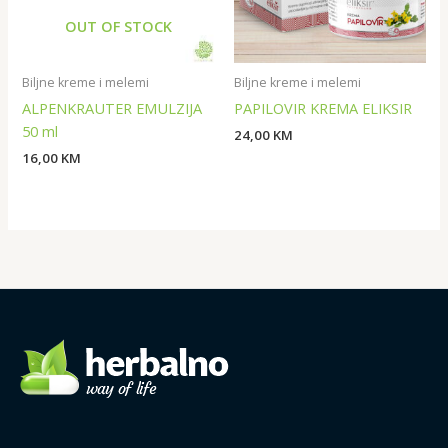
OUT OF STOCK
Biljne kreme i melemi
Biljne kreme i melemi
ALPENKRAUTER EMULZIJA
PAPILOVIR KREMA ELIKSIR
50 ml
24,00
KM
16,00
KM