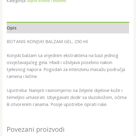
Kategorija:
Biljne kreme i melemi
Opis
BOTANIS KONJSKI BALZAM GEL, 250 ml
Konjski balzam sa vrijednim ekstraktima na bazi jednog
osvježavajućeg gela. Hladi i oživljava posebno nakon
tjelesnog napora. Pogodan za intenzivnu masažu područja
ramena i kičme.
Upotreba: Nanijeti ravnomjerno na željene dijelove kože i
temeljno umasirati. Izbjegavati dodir sa sluzokožom, očima
ili otvorenim ranama. Posije upotrebe oprati ruke.
Povezani proizvodi