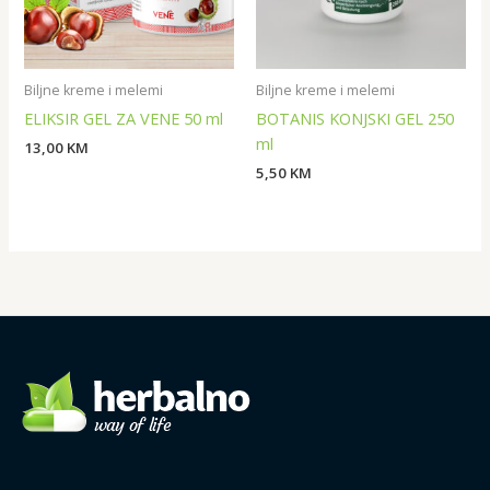
Biljne kreme i melemi
Biljne kreme i melemi
ELIKSIR GEL ZA VENE 50 ml
BOTANIS KONJSKI GEL 250
ml
13,00
KM
5,50
KM