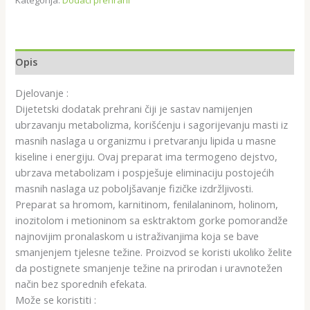
Kategorija:
Dodaci prehrani
Opis
Djelovanje :
Dijetetski dodatak prehrani čiji je sastav namijenjen
ubrzavanju metabolizma, korišćenju i sagorijevanju masti iz
masnih naslaga u organizmu i pretvaranju lipida u masne
kiseline i energiju. Ovaj preparat ima termogeno dejstvo,
ubrzava metabolizam i pospješuje eliminaciju postojećih
masnih naslaga uz poboljšavanje fizičke izdržljivosti.
Preparat sa hromom, karnitinom, fenilalaninom, holinom,
inozitolom i metioninom sa esktraktom gorke pomorandže
najnovijim pronalaskom u istraživanjima koja se bave
smanjenjem tjelesne težine. Proizvod se koristi ukoliko želite
da postignete smanjenje težine na prirodan i uravnotežen
način bez sporednih efekata.
Može se koristiti :