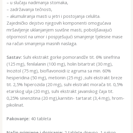
– u slučaju nadimanja stomaka,
– zadržavanja tečnosti,
– akumuliranja masti u jetri i postojanja celulita.
Zajedničko dejstvo njegovih komponenti omogućava
mršavljenje uklanjanjem suvišne masti, poboljšavajući
otpornost na umor i pospješujući smanjenje tjelesne mase
na račun smanjenja masnih naslaga.
Sastav:
Suhi ekstrakt gorke pomorandže tit. 6% sinefrina
(125 mg), fenilalanin (100 mg), holin bitartrat (30 mg),
Inozitol (75 mg), bioflavonoidi iz agruma sa min. 60%
hesperidina (50 mg), metionin (25 mg) ,suhi ekstrakt breze
tit. 2,5% hiperozida (20 mg), suhi ekstrakt morača tit. 0,5%
etarskog ulja (20 mg), suhi ekstrakt javanskog čaja tit.
0,25% sinenzitina (20 mg),karnitin- tartarat (3,4 mg), hrom-
pikolinat.
Pakovanje:
40 tableta
Način primjene i doziranje:
2 tablete dnevno, 1 nakon