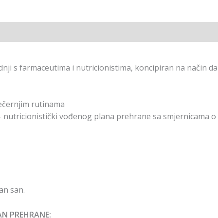
dnji s farmaceutima i nutricionistima, koncipiran na način d
večernjim rutinama
 – nutricionistički vođenog plana prehrane sa smjernicama 
an san.
AN PREHRANE: