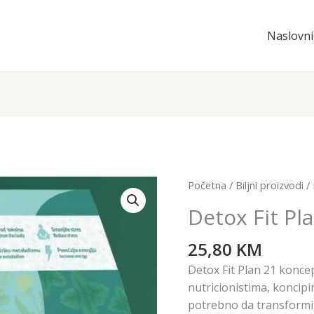
Naslovni
Detox
Početna
/
Biljni proizvodi
/ 
Fit
Detox Fit Pla
Plan
21
25,80
KM
set
Detox Fit Plan 21 koncep
filter
nutricionistima, koncipi
čaj
potrebno da transformiš
količina