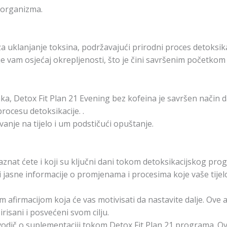
 organizma.
za uklanjanje toksina, podržavajući prirodni proces detoksikac
 vam osjećaj okrepljenosti, što je čini savršenim početkom
aka, Detox Fit Plan 21 Evening bez kofeina je savršen način 
rocesu detoksikacije. .
anje na tijelo i um podstičući opuštanje.
aznat ćete i koji su ključni dani tokom detoksikacijskog pr
asne informacije o promjenama i procesima koje vaše tijelo p
afirmacijom koja će vas motivisati da nastavite dalje. Ove 
isani i posvećeni svom cilju.
 vodič o suplementaciji tokom Detox Fit Plan 21 programa. O