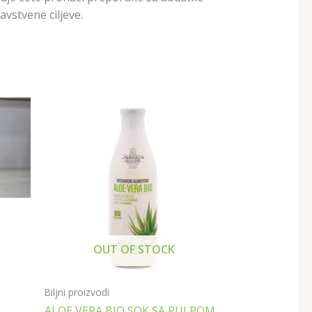
avstvene ciljeve.
OUT OF STOCK
Biljni proizvodi
ALOE VERA BIO SOK SA PULPOM