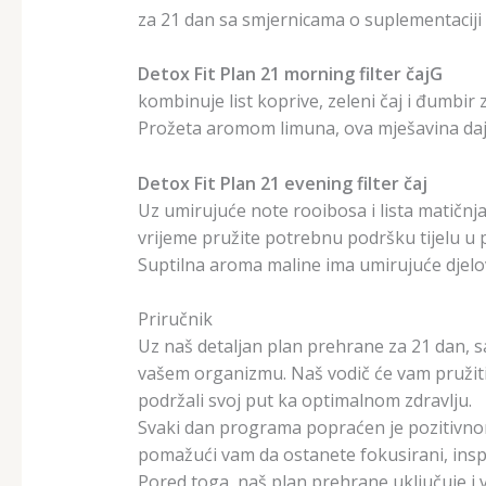
za 21 dan sa smjernicama o suplementaciji
Detox Fit Plan 21 morning filter čajG
kombinuje list koprive, zeleni čaj i đumbir 
Prožeta aromom limuna, ova mješavina daje
Detox Fit Plan 21 evening filter čaj
Uz umirujuće note rooibosa i lista matičnj
vrijeme pružite potrebnu podršku tijelu u p
Suptilna aroma maline ima umirujuće djelov
Priručnik
Uz naš detaljan plan prehrane za 21 dan, s
vašem organizmu. Naš vodič će vam pružiti j
podržali svoj put ka optimalnom zdravlju.
Svaki dan programa popraćen je pozitivnom 
pomažući vam da ostanete fokusirani, inspir
Pored toga, naš plan prehrane uključuje i