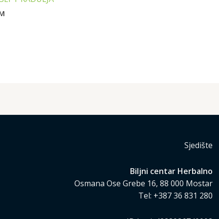
M
Sjedište
Biljni centar Herbalno
Osmana Ose Grebe 16, 88 000 Mostar
Tel: +387 36 831 280