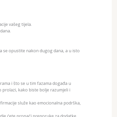
ije vašeg tijela.
 dana.
da se opustite nakon dugog dana, a u isto
ograma i što se u tim fazama događa u
rolazi, kako biste bolje razumjeli i
afirmacije služe kao emocionalna podrška,
vdje ćete pronaći preporuke za dodatke