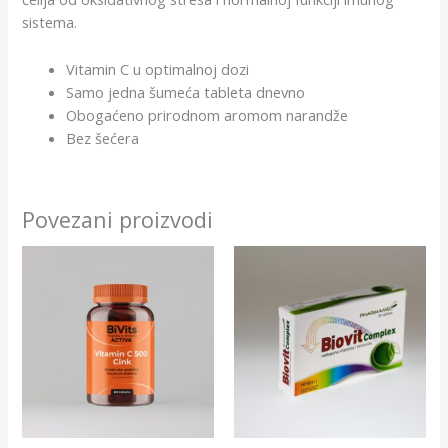
sistema.
Vitamin C u optimalnoj dozi
Samo jedna šumeća tableta dnevno
Obogaćeno prirodnom aromom narandže
Bez šećera
Povezani proizvodi