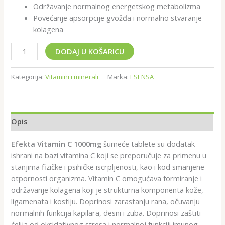
Održavanje normalnog energetskog metabolizma
Povećanje apsorpcije gvožđa i normalno stvaranje
kolagena
DODAJ U KOŠARICU
Kategorija:
Vitamini i minerali
Marka:
ESENSA
Opis
Efekta Vitamin C 1000mg
šumeće tablete su dodatak
ishrani na bazi vitamina C koji se preporučuje za primenu u
stanjima fizičke i psihičke iscrpljenosti, kao i kod smanjene
otpornosti organizma. Vitamin C omogućava formiranje i
održavanje kolagena koji je strukturna komponenta kože,
ligamenata i kostiju. Doprinosi zarastanju rana, očuvanju
normalnih funkcija kapilara, desni i zuba. Doprinosi zaštiti
ćelija od oksidativnog stresa i normalnoj funkciji imunog