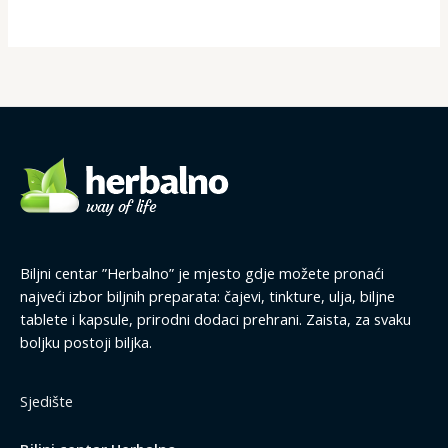
Biljni centar ”Herbalno” je mjesto gdje možete pronaći
najveći izbor biljnih preparata: čajevi, tinkture, ulja, biljne
tablete i kapsule, prirodni dodaci prehrani. Zaista, za svaku
boljku postoji biljka.
Sjedište