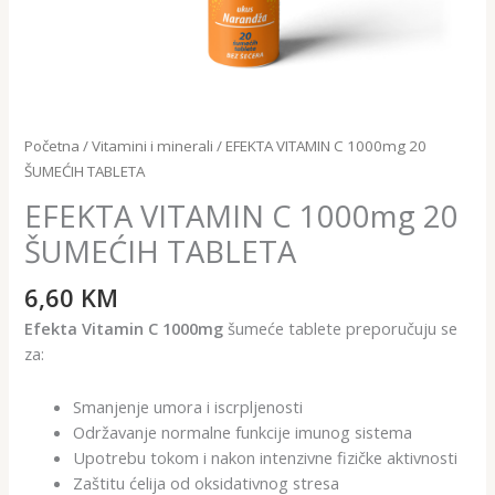
Početna
/
Vitamini i minerali
/ EFEKTA VITAMIN C 1000mg 20
ŠUMEĆIH TABLETA
EFEKTA VITAMIN C 1000mg 20
ŠUMEĆIH TABLETA
6,60
KM
Efekta Vitamin C 1000mg
šumeće tablete preporučuju se
za:
Smanjenje umora i iscrpljenosti
Održavanje normalne funkcije imunog sistema
Upotrebu tokom i nakon intenzivne fizičke aktivnosti
Zaštitu ćelija od oksidativnog stresa