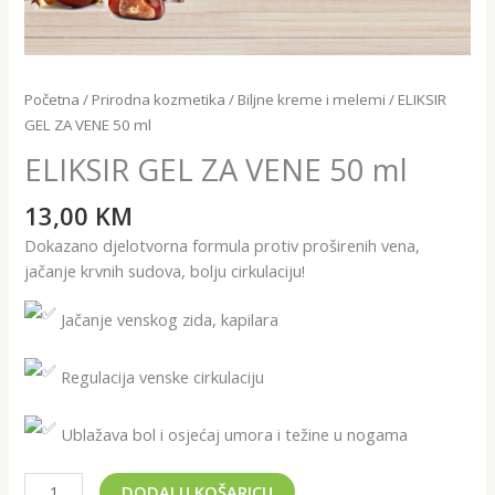
Početna
/
Prirodna kozmetika
/
Biljne kreme i melemi
/ ELIKSIR
GEL ZA VENE 50 ml
ELIKSIR GEL ZA VENE 50 ml
13,00
KM
Dokazano djelotvorna formula protiv proširenih vena,
jačanje krvnih sudova, bolju cirkulaciju!
Jačanje venskog zida, kapilara
Regulacija venske cirkulaciju
Ublažava bol i osjećaj umora i težine u nogama
DODAJ U KOŠARICU