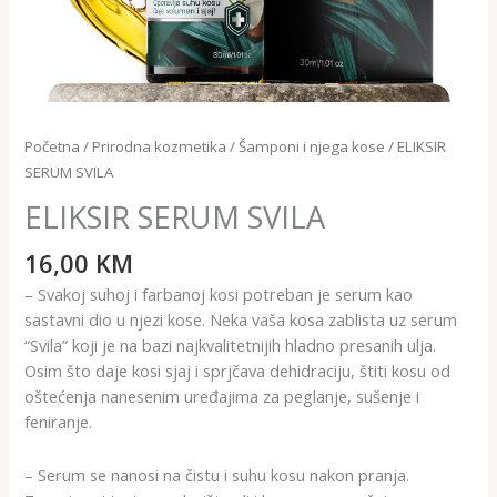
Početna
/
Prirodna kozmetika
/
Šamponi i njega kose
/ ELIKSIR
SERUM SVILA
ELIKSIR SERUM SVILA
16,00
KM
–
Svakoj suhoj i farbanoj kosi potreban je serum kao
sastavni dio u njezi kose. Neka vaša kosa zablista uz serum
“Svila” koji je na bazi najkvalitetnijih hladno presanih ulja.
Osim što daje kosi sjaj i sprjčava dehidraciju, štiti kosu od
oštećenja nanesenim uređajima za peglanje, sušenje i
feniranje.
–
Serum se nanosi na čistu i suhu kosu nakon pranja.