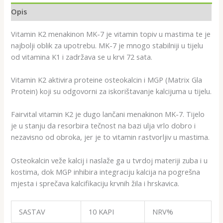
Opis
Vitamin K2 menakinon MK-7 je vitamin topiv u mastima te je
najbolji oblik za upotrebu. MK-7 je mnogo stabilniji u tijelu
od vitamina K1 i zadržava se u krvi 72 sata.
Vitamin K2 aktivira proteine osteokalcin i MGP (Matrix Gla
Protein) koji su odgovorni za iskorištavanje kalcijuma u tijelu.
Fairvital vitamin K2 je dugo lančani menakinon MK-7. Tijelo
je u stanju da resorbira tečnost na bazi ulja vrlo dobro i
nezavisno od obroka, jer je to vitamin rastvorljiv u mastima.
Osteokalcin veže kalcij i naslaže ga u tvrdoj materiji zuba i u
kostima, dok MGP inhibira integraciju kalcija na pogrešna
mjesta i sprečava kalcifikaciju krvnih žila i hrskavica.
SASTAV
10 KAPI
NRV%