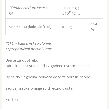
Bifidobacterium lactis
BL-
11,11 mg (1
10
04
x 10
*CFU)
164
Vitamin D3 (kolekalciferol)
8,2 µg
%
*CFU – bakterijske kolonije
**preporučeni dnevni unos
Upute za upotrebu:
Odrasli i djeca starija od 12 godina: 1 vrećica na dan.
Djeca do 12 godina: polovica doze za odrasle osobe.
Sadržaj vrećice primijeniti direktno u usta.
Količina: