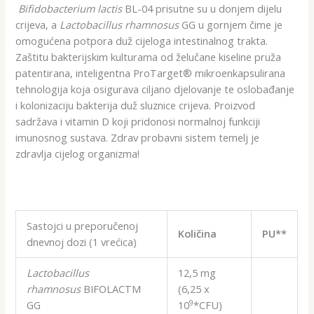
Bifidobacterium lactis
BL-04 prisutne su u donjem dijelu
crijeva, a
Lactobacillus rhamnosus
GG u gornjem čime je
omogućena potpora duž cijeloga intestinalnog trakta.
Zaštitu bakterijskim kulturama od želučane kiseline pruža
patentirana, inteligentna ProTarget® mikroenkapsulirana
tehnologija koja osigurava ciljano djelovanje te oslobađanje
i kolonizaciju bakterija duž sluznice crijeva. Proizvod
sadržava i vitamin D koji pridonosi normalnoj funkciji
imunosnog sustava. Zdrav probavni sistem temelj je
zdravlja cijelog organizma!
Sastojci u preporučenoj
Količina
PU**
dnevnoj dozi (1 vrećica)
Lactobacillus
12,5 mg
rhamnosus
BIFOLACTM
(6,25 x
9
GG
10
*CFU)