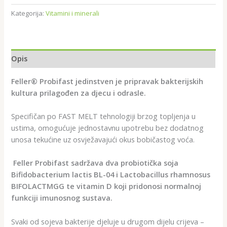
Kategorija:
Vitamini i minerali
Opis
Feller® Probifast jedinstven je pripravak bakterijskih
kultura prilagođen za djecu i odrasle.
Specifičan po FAST MELT tehnologiji brzog topljenja u
ustima, omogućuje jednostavnu upotrebu bez dodatnog
unosa tekućine uz osvježavajući okus bobičastog voća.
Feller Probifast sadržava dva probiotička soja
Bifidobacterium lactis BL-04 i Lactobacillus rhamnosus
BIFOLACTMGG te vitamin D koji pridonosi normalnoj
funkciji imunosnog sustava.
Svaki od sojeva bakterije djeluje u drugom dijelu crijeva –