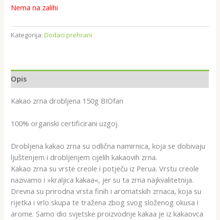
Nema na zalihi
Kategorija:
Dodaci prehrani
Opis
Kakao zrna drobljena 150g BIOfan
100% organski certificirani uzgoj.
Drobljena kakao zrna su odlična namirnica, koja se dobivaju
ljuštenjem i drobljenjem cijelih kakaovih zrna.
Kakao zrna su vrste creole i potječu iz Perua. Vrstu creole
nazivamo i »kraljica kakaa«, jer su ta zrna najkvalitetnija.
Drevna su prirodna vrsta finih i aromatskih zrnaca, koja su
rijetka i vrlo skupa te tražena zbog svog složenog okusa i
arome. Samo dio svjetske proizvodnje kakaa je iz kakaovca