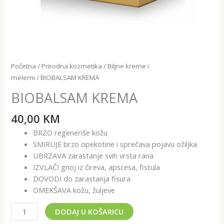
Početna
/
Prirodna kozmetika
/
Biljne kreme i
melemi
/ BIOBALSAM KREMA
BIOBALSAM KREMA
40,00
KM
BRZO regeneriše kožu
SMIRUJE brzo opekotine i sprečava pojavu ožiljka
UBRZAVA zarastanje svih vrsta rana
IZVLAČI gnoj iz čireva, apscesa, fistula
DOVODI do zarastanja fisura
OMEKŠAVA kožu, žuljeve
DODAJ U KOŠARICU