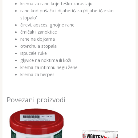
krema za rane koje teško zarastaju
rane kod pušača i dijabetičara (dijabetičarsko
stopalo)
čirevi, apsces, gnojne rane
čmičak i zanoktice
rane na dojkama
otvrdnula stopala
ispucale ruke
gljivice na noktima ili koži
krema za intimnu negu žene
krema za herpes
Povezani proizvodi