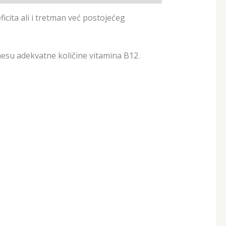
cita ali i tretman već postojećeg
su adekvatne količine vitamina B12.