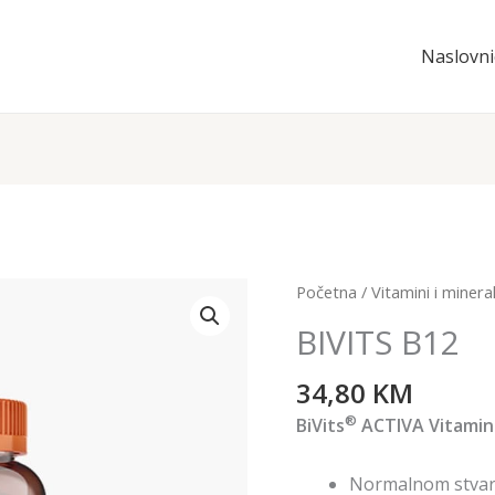
Naslovni
BIVITS
Početna
/
Vitamini i mineral
B12
BIVITS B12
količina
34,80
KM
®
BiVits
ACTIVA Vitamin 
Normalnom stvara