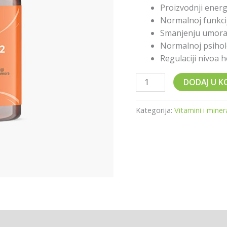
Proizvodnji energ
Normalnoj funkci
Smanjenju umora i
Normalnoj psiholo
Regulaciji nivoa h
DODAJ U K
Kategorija:
Vitamini i minera