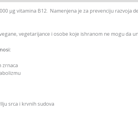
000 µg vitamina B12. Namenjena je za prevenciju razvoja defi
egane, vegetarijance i osobe koje ishranom ne mogu da une
nosi:
h zrnaca
tabolizmu
llju srca i krvnih sudova