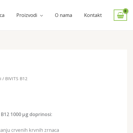
ca
Proizvodi
O nama
Kontakt
i
/ BIVITS B12
B12 1000 µg doprinosi:
nju crvenih krvnih zrnaca