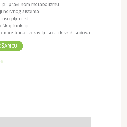
ije i pravilnom metabolizmu
ji nervnog sistema
 iscrpljenosti
škoj funkciji
omocisteina i zdravllju srca i krvnih sudova
OŠARICU
li