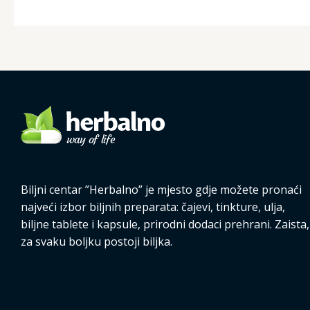
Biljni centar ”Herbalno” je mjesto gdje možete pronaći
najveći izbor biljnih preparata: čajevi, tinkture, ulja,
biljne tablete i kapsule, prirodni dodaci prehrani. Zaista,
za svaku boljku postoji biljka.