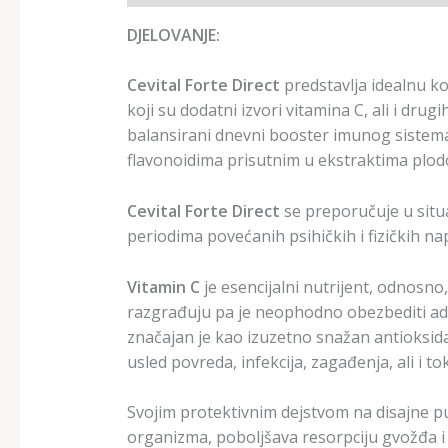
DJELOVANJE:
Cevital Forte Direct
predstavlja idealnu ko
koji su dodatni izvori vitamina C, ali i dr
balansirani dnevni booster imunog sistema,
flavonoidima prisutnim u ekstraktima plodo
Cevital Forte Direct
se preporučuje u situ
periodima povećanih psihičkih i fizičkih n
Vitamin C
je esencijalni nutrijent, odnosn
razgrađuju pa je neophodno obezbediti ade
značajan je kao izuzetno snažan antioksidan
usled povreda, infekcija, zagađenja, ali i 
Svojim protektivnim dejstvom na disajne pu
organizma, poboljšava resorpciju gvožđa i