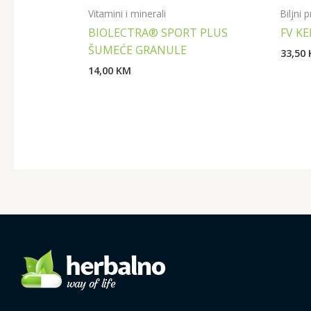
Vitamini i minerali
Biljni 
BIOLECTRA® SPORT PLUS
FV K
ŠUMEĆE GRANULE
33,50
14,00
KM