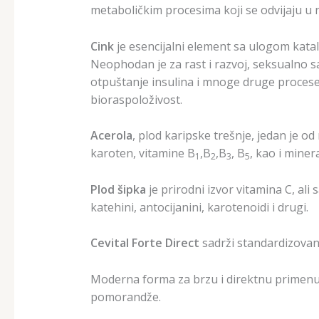
metaboličkim procesima koji se odvijaju u 
Cink
je esencijalni element sa ulogom kata
Neophodan je za rast i razvoj, seksualno sa
otpuštanje insulina i mnoge druge procese
bioraspoloživost.
Acerola
, plod karipske trešnje, jedan je od
karoten, vitamine B
,B
,B
, B
, kao i miner
1
2
3
5
Plod šipka
je prirodni izvor vitamina C, ali
katehini, antocijanini, karotenoidi i drugi.
Cevital Forte Direct
sadrži standardizovane
Moderna forma za brzu i direktnu primenu –
pomorandže.