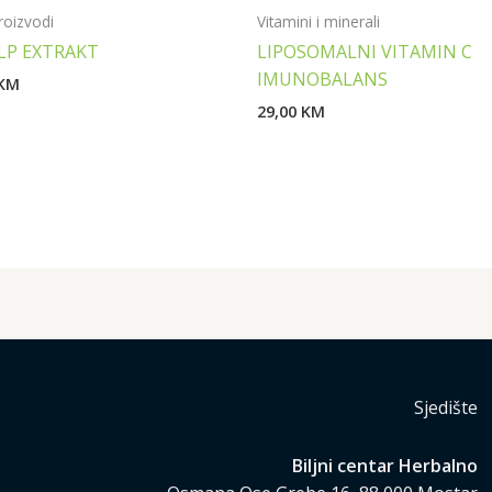
proizvodi
Vitamini i minerali
ELP EXTRAKT
LIPOSOMALNI VITAMIN C
IMUNOBALANS
KM
29,00
KM
Sjedište
Biljni centar Herbalno