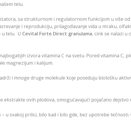
našem telu.
lizatora, sa strukturnom i regulatornom funkcijom u više od
zrevanje i reprodukciju, prilagođavanje vida u mraku, olfakto
 u telu. U
Cevital Forte Direct granulama
, cink se nalazi u
 najbogatijih izvora vitamina C na svetu. Pored vitamina C, pl
ale magnezijum i kalijum.
 sadrži i mnoge druge molekule koje poseduju biološku aktivno
 ekstrakte ovih plodova, omogućavajući pojačano dejstvo vit
 u svakoj prilici, bilo kad i bilo gde, bez upotrebe tečnos