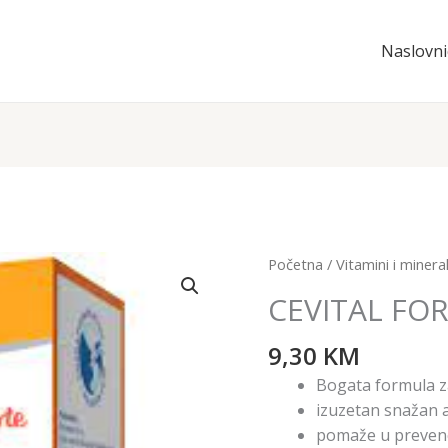
Naslovni
Početna
/
Vitamini i mineral
CEVITAL FOR
9,30
KM
Bogata formula z
izuzetan snažan 
pomaže u prevenci