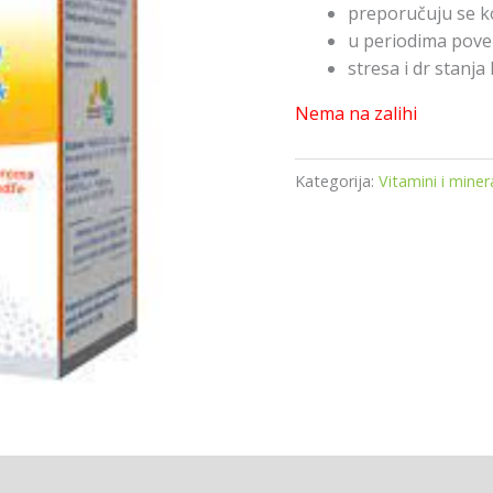
preporučuju se k
u periodima poveć
stresa i dr stanja
Nema na zalihi
Kategorija:
Vitamini i minera