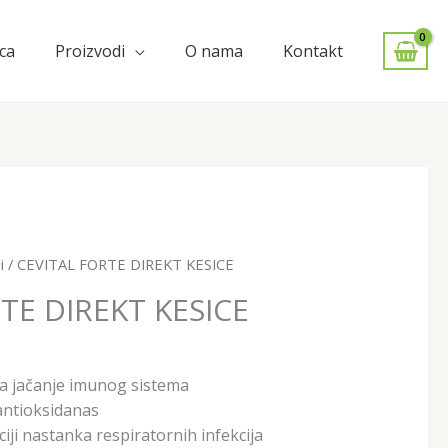
ca
Proizvodi
O nama
Kontakt
i
/ CEVITAL FORTE DIREKT KESICE
TE DIREKT KESICE
a jačanje imunog sistema
antioksidanas
ji nastanka respiratornih infekcija