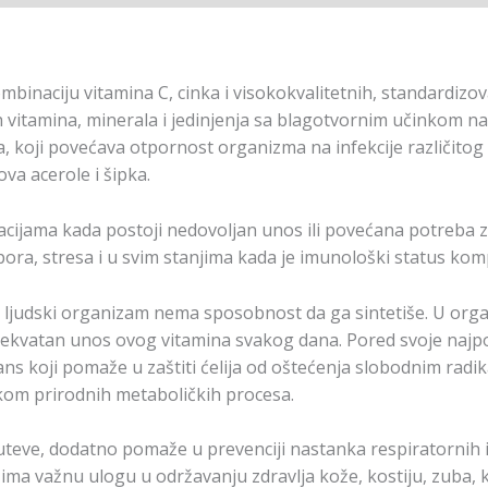
mbinaciju vitamina C, cinka i visokokvalitetnih, standardizov
ugih vitamina, minerala i jedinjenja sa blagotvornim učinkom
 koji povećava otpornost organizma na infekcije različitog p
va acerole i šipka.
acijama kada postoji nedovoljan unos ili povećana potreba z
apora, stresa i u svim stanjima kada je imunološki status ko
o, ljudski organizam nema sposobnost da ga sintetiše. U org
kvatan unos ovog vitamina svakog dana. Pored svoje najpoz
s koji pomaže u zaštiti ćelija od oštećenja slobodnim radik
tokom prirodnih metaboličkih procesa.
teve, dodatno pomaže u prevenciji nastanka respiratornih in
 ima važnu ulogu u održavanju zdravlja kože, kostiju, zuba,