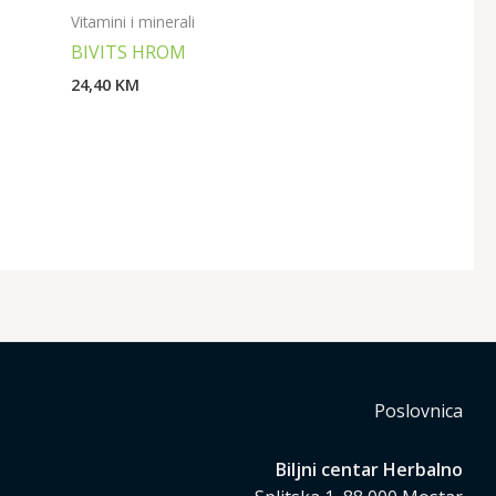
Vitamini i minerali
BIVITS HROM
24,40
KM
Poslovnica
Biljni centar Herbalno