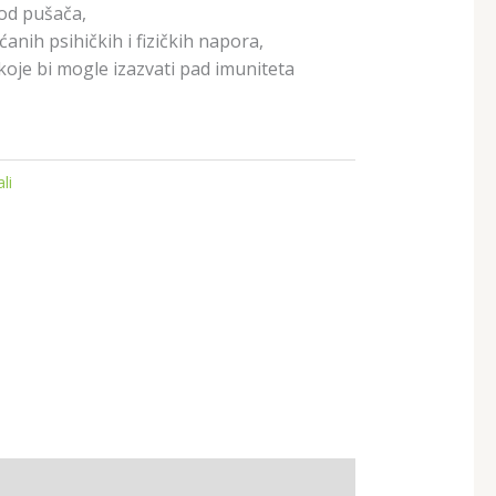
od pušača,
anih psihičkih i fizičkih napora,
 koje bi mogle izazvati pad imuniteta
li