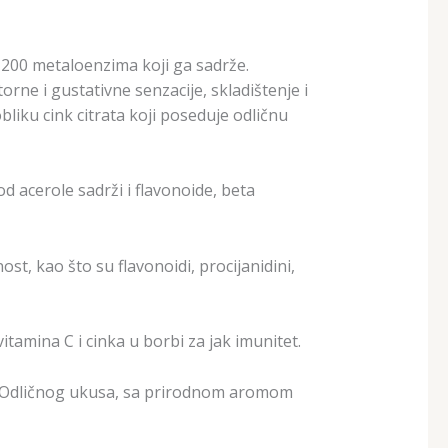
 200 metaloenzima koji ga sadrže.
rne i gustativne senzacije, skladištenje i
 obliku cink citrata koji poseduje odličnu
od acerole sadrži i flavonoide, beta
st, kao što su flavonoidi, procijanidini,
amina C i cinka u borbi za jak imunitet.
ti. Odličnog ukusa, sa prirodnom aromom