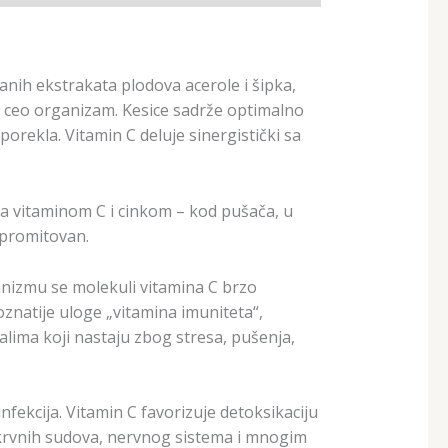
anih ekstrakata plodova acerole i šipka,
 na ceo organizam. Kesice sadrže optimalno
orekla. Vitamin C deluje sinergistički sa
a vitaminom C i cinkom – kod pušača, u
mpromitovan.
anizmu se molekuli vitamina C brzo
natije uloge „vitamina imuniteta“,
alima koji nastaju zbog stresa, pušenja,
fekcija. Vitamin C favorizuje detoksikaciju
 krvnih sudova, nervnog sistema i mnogim