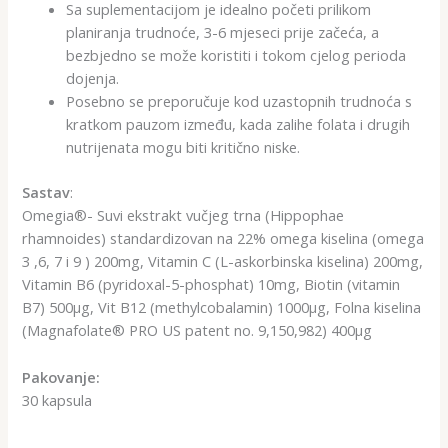
Sa suplementacijom je idealno početi prilikom
planiranja trudnoće, 3-6 mjeseci prije začeća, a
bezbjedno se može koristiti i tokom cjelog perioda
dojenja.
Posebno se preporučuje kod uzastopnih trudnoća s
kratkom pauzom između, kada zalihe folata i drugih
nutrijenata mogu biti kritično niske.
Sastav
:
Omegia®- Suvi ekstrakt vučjeg trna (Hippophae
rhamnoides) standardizovan na 22% omega kiselina (omega
3 ,6, 7 i 9 ) 200mg, Vitamin C (L-askorbinska kiselina) 200mg,
Vitamin B6 (pyridoxal-5-phosphat) 10mg, Biotin (vitamin
B7) 500µg, Vit B12 (methylcobalamin) 1000µg, Folna kiselina
(Magnafolate® PRO US patent no. 9,150,982) 400µg
Pakovanje:
30 kapsula