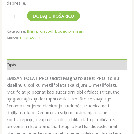
depresije.
DODAJ U KOŠARICU
Kategorije:
Biljni proizvodi
,
Dodaci prehrani
Marka:
HERBASVET
Opis
EMISAN FOLAT PRO sadrži Magnafolate® PRO, folnu
kiselinu u obliku metilfolata (kalcijum L-metilfolat).
Metilfolat je poznat kao superiorni oblik folata i trenutno
njegov najčistiji dostupni oblik. Osim što se savjetuje
ženama u vrijeme planiranja trudnoće, trudnicama i
dojiljama, kao i ženama za vrijeme uzimanja oralne
kontracepcije, ovaj najstabilniji oblik folata je odličan za
prevenciju i kao pomoćna terapija kod kardiovaskularnih
oboljenja, hipertenzije, cerebralne apopleksije, dijabetesa,