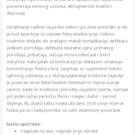
poremećaja nervnog sistema, Alchajmerove bolesti i
depresije.
Istraživanje rađeno na preko milion i po žena potvrdilo je da
je kod žena koje su uzimale folnu kiselinu prije i tokom
trudnoće dolazilo do značajno manjih komplikacija, defekata
prilikom porođaja, defekata neuralne cijevi, preranog
porođaja, pobačaja, slučaja mrtvorođenčadi i smrti
odojčeta. Kako pilule za kontracepciju dokazano smanjuju
koncentraciju folata u krvi, savjetuju se suplementi tokom
njihovog uzimanja, a u slučaju planiranja trudnoće najbolje
je povećati doze folne kiseline minimum tri mjeseca prije
začeća. Kada se trudnoća i porođaj uspješno završe, nastaje
još jedan važan period u životu i majke i bebe – period
dojenja. Ali, dojeći bebu majka ubrzano troši svoje rezerve
folata pa su i tada potrebe za ovim vitaminom povećane.
Način upotrebe:
1 kapsulu na dan, najbolje prije obroka.