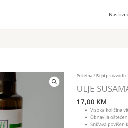
Naslovni
ULJE
Početna
/
Biljni proizvodi
/
SUSAMA
ULJE SUSAMA
250
ml
17,00
KM
količina
Visoka količina v
Obnavlja oštećen
Snižava povišen k